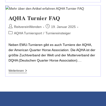
&
Nennung
Beginner
I
Turnier
AQHA Turnier FAQ
Online
Beitrags-
Beitrag
ReitvereinWenden
19. Januar 2025
Autor:
veröffentlicht:
Beitrags-
AQHA Turniersport
/
Turniereinsteiger
Kategorie:
Neben EWU-Turnieren gibt es auch Turniere der AQHA,
der American Quarter Horse Association. Die AQHA ist der
größte Zuchtverband der Welt und der Mutterverband der
DQHA (Deutschen Quarter Horse Association).…
AQHA
Weiterlesen
Turnier
FAQ