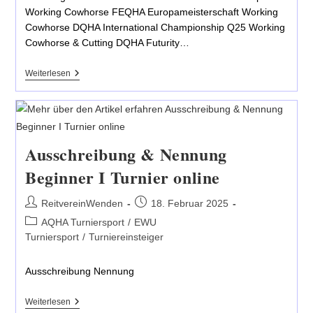
Working Cowhorse FEQHA Europameisterschaft Working
Cowhorse DQHA International Championship Q25 Working
Cowhorse & Cutting DQHA Futurity…
Die
Weiterlesen
Circle
L
Summer
Cowboy
Days
Vom
Ausschreibung & Nennung
10.-12.07.2025
Beginner I Turnier online
Beitrags-
Beitrag
ReitvereinWenden
18. Februar 2025
Autor:
veröffentlicht:
Beitrags-
AQHA Turniersport
/
EWU
Kategorie:
Turniersport
/
Turniereinsteiger
Ausschreibung Nennung
Ausschreibung
Weiterlesen