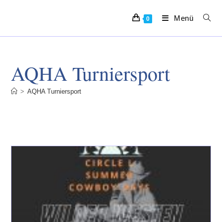
Zum
Inhalt
Menü
0
springen
AQHA Turniersport
>
AQHA Turniersport