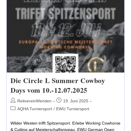
Die Circle L Summer Cowboy
Days vom 10.-12.07.2025
Beitrags-
Beitrag
ReitvereinWenden
19. Juni 2025
Autor:
veröffentlicht:
Beitrags-
AQHA Turniersport
/
EWU Turniersport
Kategorie:
Wilder Westen trifft Spitzensport. Erlebe Working Cowhorse
& Cutting auf Meisterschaftsniveau. EWU German Open