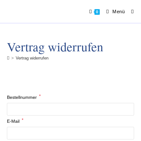
Zum
Inhalt
Menü
0
springen
Vertrag widerrufen
>
Vertrag widerrufen
*
erforderlich
Bestellnummer
*
erforderlich
E-Mail