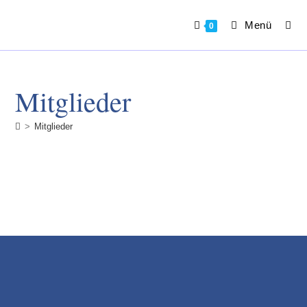
Zum
Inhalt
Menü
0
springen
Mitglieder
>
Mitglieder